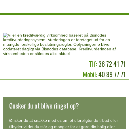
Tlf:
36 72 41 71
Mobil:
40 89 77 71
Ønsker du at blive ringet op?​
Ønsker du at snakke med os om et uforpligtende tilbud eller
tilbyder vi det du står og mangler for at gøre din bolig eller