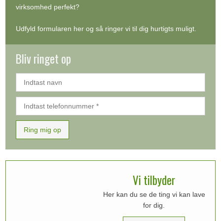
virksomhed perfekt?
Udfyld formularen her og så ringer vi til dig hurtigts muligt.
Bliv ringet op​
​Vi tilbyder
Her kan du se de ting vi kan lave
for dig.​