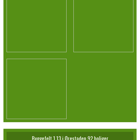
Byggefelt 1.13 i Ørestaden 92 boliger